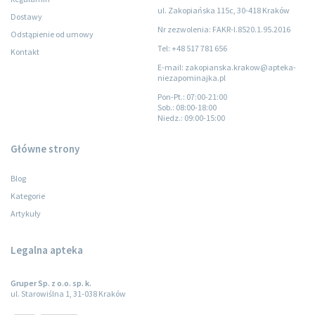
ul. Zakopiańska 115c, 30-418 Kraków
Dostawy
Nr zezwolenia: FAKR-I.8520.1.95.2016
Odstąpienie od umowy
Tel: +48 517 781 656
Kontakt
E-mail: zakopianska.krakow@apteka-
niezapominajka.pl
Pon-Pt.
: 07:00-21:00
Sob.
: 08:00-18:00
Niedz.
: 09:00-15:00
Główne strony
Blog
Kategorie
Artykuły
Legalna apteka
Gruper Sp. z o.o. sp. k.
ul. Starowiślna 1, 31-038 Kraków