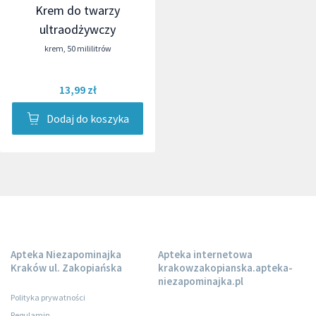
Krem do twarzy
ultraodżywczy
krem
,
50 mililitrów
13,99 zł
Dodaj do koszyka
Apteka Niezapominajka
Apteka internetowa
Kraków ul. Zakopiańska
krakowzakopianska.apteka-
niezapominajka.pl
Polityka prywatności
Regulamin