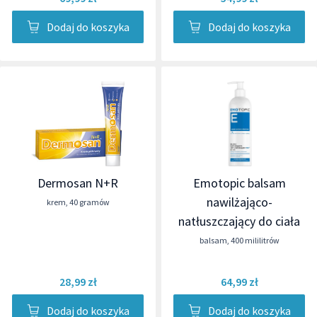
Dodaj do koszyka
Dodaj do koszyka
Dermosan N+R
Emotopic balsam
nawilżająco-
krem
,
40 gramów
natłuszczający do ciała
balsam
,
400 mililitrów
28,99 zł
64,99 zł
Dodaj do koszyka
Dodaj do koszyka