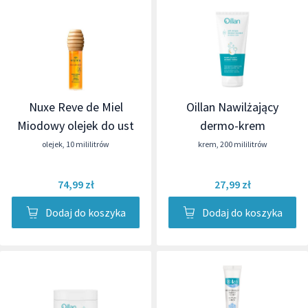
Nuxe Reve de Miel
Oillan Nawilżający
Miodowy olejek do ust
dermo-krem
olejek
,
10 mililitrów
krem
,
200 mililitrów
74,99 zł
27,99 zł
Dodaj do koszyka
Dodaj do koszyka