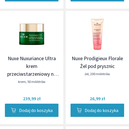
Nuxe Nuxuriance Ultra
Nuxe Prodigieux Florale
krem
Żel pod prysznic
przeciwstarzeniowy na
żel
,
200 mililitrów
noc
krem
,
50 mililitrów
239,99 zł
26,99 zł
Dodaj do koszyka
Dodaj do koszyka