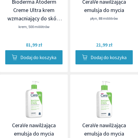
Bioderma Atoderm
CeraVe nawilżająca
Creme Ultra krem
emulsja do mycia
wzmacniający do skóry
płyn
,
88 mililitrów
suchej
krem
,
500 mililitrów
81,99 zł
21,99 zł
Dodaj do koszyka
Dodaj do koszyka
CeraVe nawilżająca
CeraVe nawilżająca
emulsja do mycia
emulsja do mycia