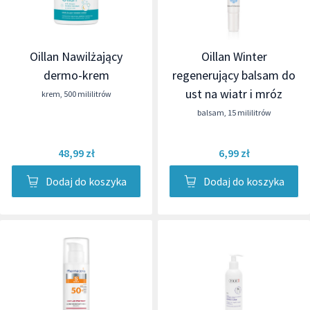
Oillan Nawilżający
Oillan Winter
dermo-krem
regenerujący balsam do
ust na wiatr i mróz
krem
,
500 mililitrów
balsam
,
15 mililitrów
48,99 zł
6,99 zł
Dodaj do koszyka
Dodaj do koszyka