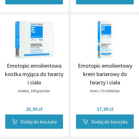
Emotopic emolientowa
Emotopic emolientowy
kostka myjąca do twarzy
krem barierowy do
i ciała
twarzy i ciała
kostka
,
100 gramów
krem
,
75 mililitrów
25,99 zł
37,99 zł
Dodaj do koszyka
Dodaj do koszyka