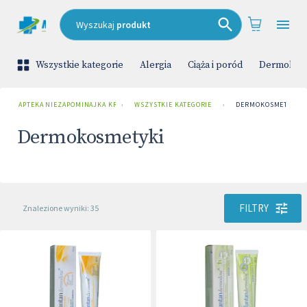
Wyszukaj
produkt
Wszystkie kategorie
Alergia
Ciąża i poród
Dermokos
APTEKA NIEZAPOMINAJKA KRAKÓW UL. ZAKOPIAŃSKA
›
WSZYSTKIE KATEGORIE
›
DERMOKOSMETYKI
Dermokosmetyki
FILTRY
Znalezione wyniki: 35