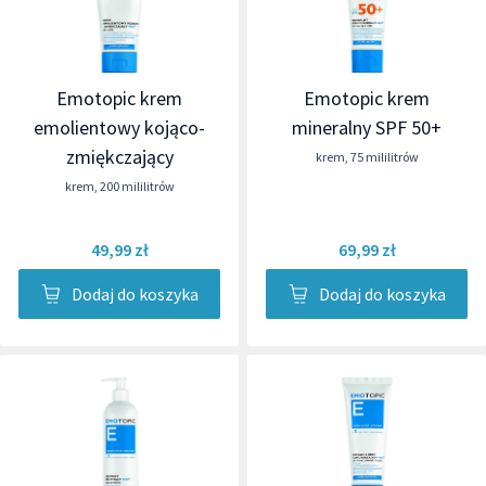
Emotopic krem
Emotopic krem
emolientowy kojąco-
mineralny SPF 50+
zmiękczający
krem
,
75 mililitrów
krem
,
200 mililitrów
49,99 zł
69,99 zł
Dodaj do koszyka
Dodaj do koszyka