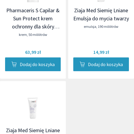
Pharmaceris S Capilar &
Ziaja Med Siemię Lniane
Sun Protect krem
Emulsja do mycia twarzy
ochronny dla skóry
emulsja
,
190 mililitrów
naczynkowej i z
krem
,
50 mililitrów
trądzikiem różowatym
SPF 50+
63,99 zł
14,99 zł
Dodaj do koszyka
Dodaj do koszyka
Ziaja Med Siemię Lniane