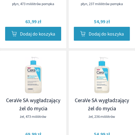
płyn
,
473 mililitrów pompka
płyn
,
237 mililitrów pompka
63,99 zł
54,99 zł
Dodaj do koszyka
Dodaj do koszyka
CeraVe SA wygładzający
CeraVe SA wygładzający
żel do mycia
żel do mycia
żel
,
473 mililitrów
żel
,
236 mililitrów
69,99 zł
54,99 zł