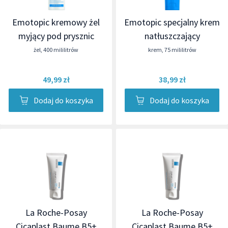
Emotopic kremowy żel
Emotopic specjalny krem
myjący pod prysznic
natłuszczający
żel
,
400 mililitrów
krem
,
75 mililitrów
49,99 zł
38,99 zł
Dodaj do koszyka
Dodaj do koszyka
La Roche-Posay
La Roche-Posay
Cicaplast Baume B5+
Cicaplast Baume B5+