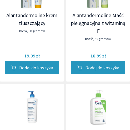
Alantandermoline krem
Alantandermoline Maść
złuszczający
pielęgnacyjna z witaminą
F
krem
,
50 gramów
maść
,
50 gramów
19,99 zł
18,99 zł
Dodaj do koszyka
Dodaj do koszyka