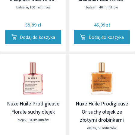
balsam
,
100 mililitrów
balsam
,
40 mililitrów
59,99 zł
45,99 zł
Dodaj do koszyka
Dodaj do koszyka
Nuxe Huile Prodigieuse
Nuxe Huile Prodigieuse
Florale suchy olejek
Or suchy olejek ze
złotymi drobinkami
olejek
,
100 mililitrów
olejek
,
50 mililitrów