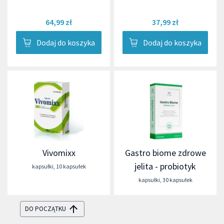
64,99 zł
37,99 zł
Dodaj do koszyka
Dodaj do koszyka
Vivomixx
Gastro biome zdrowe
jelita - probiotyk
kapsułki
,
10 kapsułek
kapsułki
,
30 kapsułek
DO POCZĄTKU