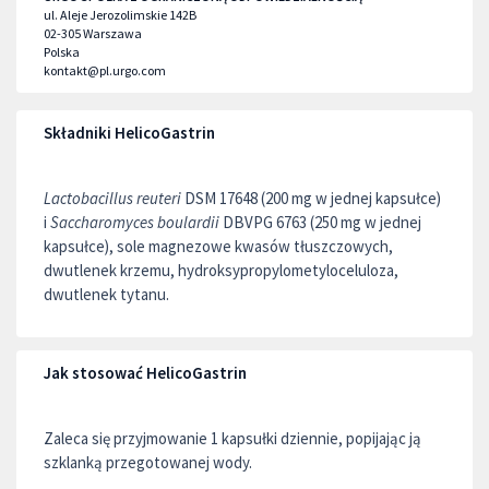
ul. Aleje Jerozolimskie 142B
02-305
Warszawa
Polska
kontakt@pl.urgo.com
Składniki HelicoGastrin
Lactobacillus reuteri
DSM 17648 (200 mg w jednej kapsułce)
i
Saccharomyces boulardii
DBVPG 6763 (250 mg w jednej
kapsułce), sole magnezowe kwasów tłuszczowych,
dwutlenek krzemu, hydroksypropylometyloceluloza,
dwutlenek tytanu.
Jak stosować HelicoGastrin
Zaleca się przyjmowanie 1 kapsułki dziennie, popijając ją
szklanką przegotowanej wody.