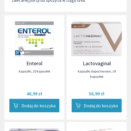
zalecanej porcji do spożycia w ciągu dnia.
Enterol
Lactovaginal
kapsułki
,
20 kapsułek
kapsułki dopochwowe
,
14
kapsułek
48,99 zł
56,99 zł
Dodaj do koszyka
Dodaj do koszyka