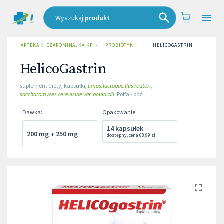
Wyszukaj
produkt
APTEKA NIEZAPOMINAJKA KRAKÓW UL. ZAKOPIAŃSKA
›
PROBIOTYKI
›
HELICOGASTRIN
HelicoGastrin
suplement diety
,
kapsułki
,
limosilactobacillus reuteri
,
saccharomyces cerevisiae var. boulardii
,
Polfa Łódź
Dawka
:
Opakowanie
:
14 kapsułek
200 mg + 250 mg
dostępny
,
cena
68,99 zł