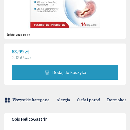
Źródło:
Gdzie po lek
68,99 zł
(
4,93 zł
/
szt.
)
Dodaj do koszyka
Wszystkie kategorie
Alergia
Ciąża i poród
Dermokosme
Opis HelicoGastrin