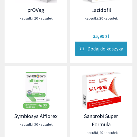
prOVag
Lacidofil
kapsułki
,
20 kapsułek
kapsułki
,
20 kapsułek
35,99 zł
Dodaj do koszyka
Symbiosys Alflorex
Sanprobi Super
Formula
kapsułki
,
30 kapsułek
kapsułki
,
40 kapsułek