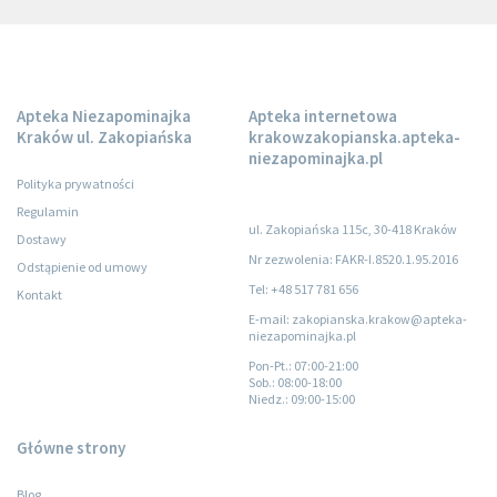
Apteka Niezapominajka
Apteka internetowa
Kraków ul. Zakopiańska
krakowzakopianska.apteka-
niezapominajka.pl
Polityka prywatności
Regulamin
ul. Zakopiańska 115c, 30-418 Kraków
Dostawy
Nr zezwolenia: FAKR-I.8520.1.95.2016
Odstąpienie od umowy
Tel: +48 517 781 656
Kontakt
E-mail: zakopianska.krakow@apteka-
niezapominajka.pl
Pon-Pt.
: 07:00-21:00
Sob.
: 08:00-18:00
Niedz.
: 09:00-15:00
Główne strony
Blog