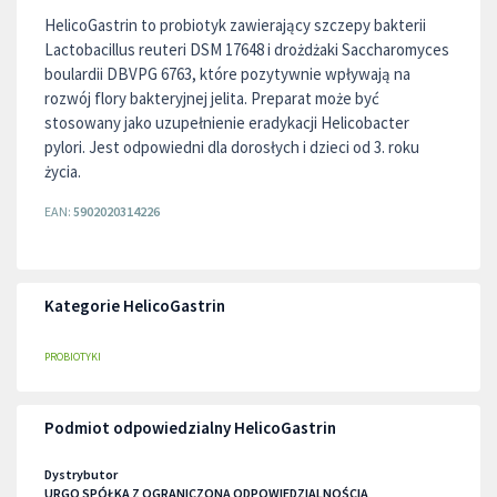
HelicoGastrin to probiotyk zawierający szczepy bakterii
Lactobacillus reuteri DSM 17648 i drożdżaki Saccharomyces
boulardii DBVPG 6763, które pozytywnie wpływają na
rozwój flory bakteryjnej jelita. Preparat może być
stosowany jako uzupełnienie eradykacji Helicobacter
pylori. Jest odpowiedni dla dorosłych i dzieci od 3. roku
życia.
EAN:
5902020314226
Kategorie HelicoGastrin
PROBIOTYKI
Podmiot odpowiedzialny HelicoGastrin
Dystrybutor
URGO SPÓŁKA Z OGRANICZONĄ ODPOWIEDZIALNOŚCIĄ