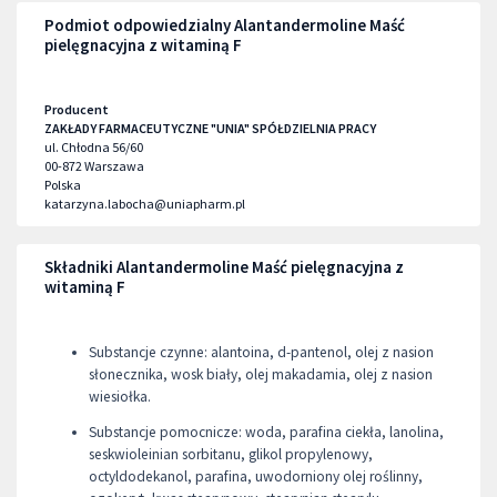
Podmiot odpowiedzialny Alantandermoline Maść
pielęgnacyjna z witaminą F
Producent
ZAKŁADY FARMACEUTYCZNE "UNIA" SPÓŁDZIELNIA PRACY
ul. Chłodna 56/60
00-872
Warszawa
Polska
katarzyna.labocha@uniapharm.pl
Składniki Alantandermoline Maść pielęgnacyjna z
witaminą F
Substancje czynne: alantoina, d-pantenol, olej z nasion
słonecznika, wosk biały, olej makadamia, olej z nasion
wiesiołka.
Substancje pomocnicze: woda, parafina ciekła, lanolina,
seskwioleinian sorbitanu, glikol propylenowy,
octyldodekanol, parafina, uwodorniony olej roślinny,