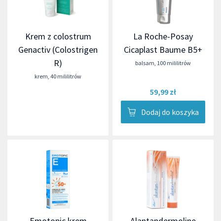
Krem z colostrum
La Roche-Posay
Genactiv (Colostrigen
Cicaplast Baume B5+
R)
balsam
,
100 mililitrów
krem
,
40 mililitrów
59,99 zł
Dodaj do koszyka
Emotopic krem
Alantandermoline