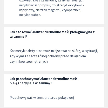
ozokeryt, kwas stearynowy, stearynian stearylu,
mirystynian izopropylu, trójgliceryd kaprylowo -
kaprynowy, siarczan magnezu, etyloparaben,
metyloparaben.
Jak stosować Alantandermoline Maść pielęgnacyjna z
witaminą F
Kosmetyk należy stosować miejscowo na skórę, w sytuacji,
gdy wymaga szczególnej ochrony przed działaniem
czynników zewnętrznych.
Jak przechowywać Alantandermoline Maść
pielęgnacyjna z witaminą F
Przechowywać w temperaturze pokojowej.