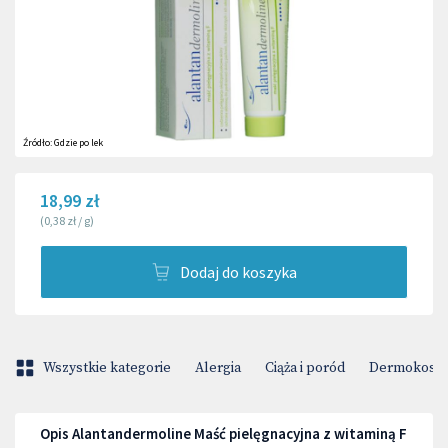
Źródło:
Gdzie po lek
18,99 zł
(
0,38 zł
/
g
)
Dodaj do koszyka
Wszystkie kategorie
Alergia
Ciąża i poród
Dermokosme
Opis Alantandermoline Maść pielęgnacyjna z witaminą F