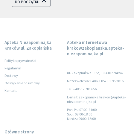
DO POCZĄTKU
Apteka Niezapominajka
Apteka internetowa
Kraków ul. Zakopiańska
krakowzakopianska.apteka-
niezapominajka.pl
Polityka prywatności
Regulamin
ul. Zakopiańska 115c, 30-418 Kraków
Dostawy
Nr zezwolenia: FAKR-I.8520.1.95.2016
Odstąpienie od umowy
Tel: +48 517 781 656
Kontakt
E-mail: zakopianska.krakow@apteka-
niezapominajka.pl
Pon-Pt.
: 07:00-21:00
Sob.
: 08:00-18:00
Niedz.
: 09:00-15:00
Główne strony