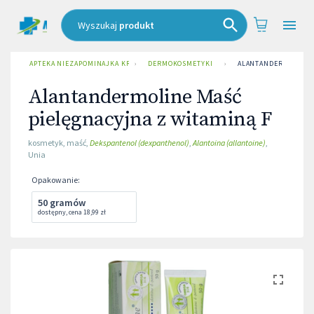
Wyszukaj
produkt
APTEKA NIEZAPOMINAJKA KRAKÓW UL. ZAKOPIAŃSKA
›
DERMOKOSMETYKI
›
ALANTANDERMOLINE M
Alantandermoline Maść
pielęgnacyjna z witaminą F
kosmetyk
,
maść
,
Dekspantenol (dexpanthenol)
,
Alantoina (allantoine)
,
Unia
Opakowanie
:
50 gramów
dostępny
,
cena
18,99 zł