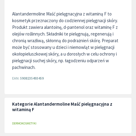
Alantandermoline Maść pielęgnacyjna z witaminą F to
kosmetyk przeznaczony do codziennej pielęgnacji skóry.
Produkt zawiera alantoinę, d-pantenol oraz witaminę F z
olejów roślinnych. Składniki te pielęgnują, regenerują i
chronią wrażliwą, skłonną do podrażnień skórę. Preparat
może być stosowany u dzieci i niemowląt w pielęgnacji
okołopieluszkowej skóry, a u dorosłych w celu ochrony i
pielęgnacji suchej skóry, np. łagodzeniu odparzeń w
pachwinach.
EAN:
5908235493459
Kategorie Alantandermoline Maść pielęgnacyjna z
witaminą F
DERMOKOSMETYKI