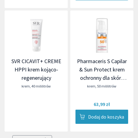
SVR CICAVIT+ CREME
Pharmaceris S Capilar
HPPI krem kojąco-
& Sun Protect krem
regenerujący
ochronny dla skóry
naczynkowej i z
krem
,
40 mililitrów
krem
,
50 mililitrów
trądzikiem różowatym
SPF 50+
63,99 zł
Dodaj do koszyka