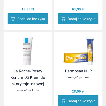
19,99 zł
63,99 zł
Dodaj do koszyka
Dodaj do koszyka
La Roche-Posay
Dermosan N+R
Kerium DS Krem do
krem
,
40 gramów
skóry łojotokowej
krem
,
40 mililitrów
28,99 zł
Dodaj do koszyka