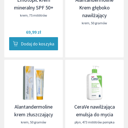
mineralny SPF 50+
Krem głęboko
nawilżający
krem
,
75 mililitrów
krem
,
50 gramów
69,99 zł
Dodaj do koszyka
Alantandermoline
CeraVe nawilżająca
krem złuszczający
emulsja do mycia
krem
,
50 gramów
płyn
,
473 mililitrów pompka