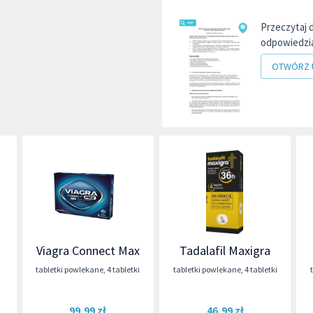
Przeczytaj 
odpowiedzia
OTWÓRZ 
Viagra Connect Max
Tadalafil Maxigra
tabletki powlekane
,
4 tabletki
tabletki powlekane
,
4 tabletki
99,99 zł
46,99 zł