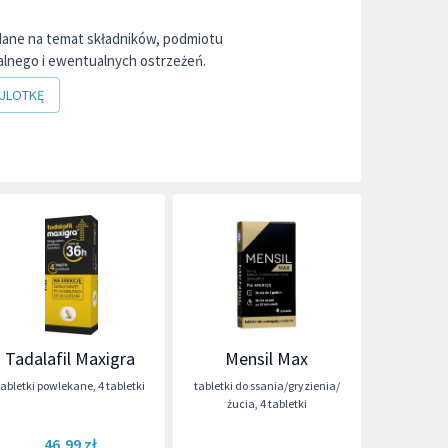
dane na temat składników, podmiotu
lnego i ewentualnych ostrzeżeń.
ULOTKĘ
Tadalafil Maxigra
Mensil Max
tabletki powlekane
,
4 tabletki
tabletki do ssania/gryzienia/
żucia
,
4 tabletki
46,99 zł