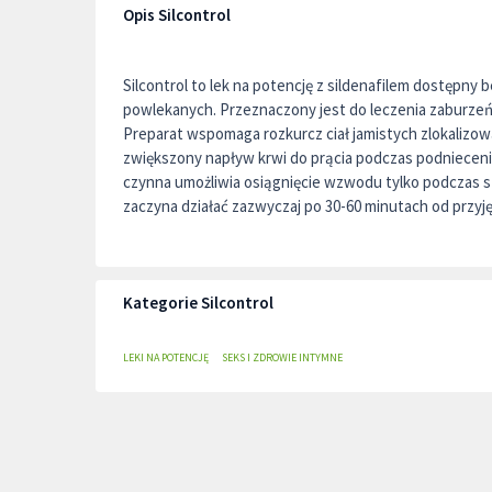
Opis Silcontrol
Silcontrol to lek na potencję z sildenafilem dostępny 
powlekanych. Przeznaczony jest do leczenia zaburzeń 
Preparat wspomaga rozkurcz ciał jamistych zlokalizo
zwiększony napływ krwi do prącia podczas podnieceni
czynna umożliwia osiągnięcie wzwodu tylko podczas st
zaczyna działać zazwyczaj po 30-60 minutach od przyjęc
Kategorie Silcontrol
LEKI NA POTENCJĘ
SEKS I ZDROWIE INTYMNE