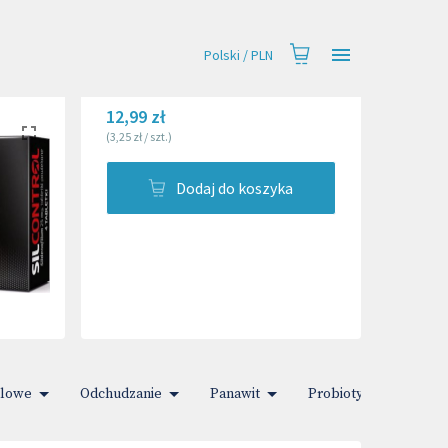
Polski
/
PLN
12,99 zł
(
3,25 zł
/
szt.
)
Dodaj do koszyka
ólowe
Odchudzanie
Panawit
Probiotyki