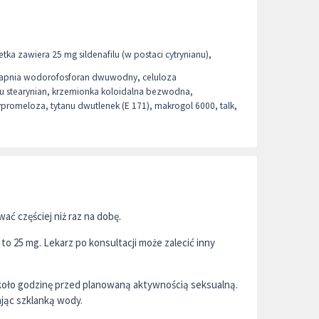
etka zawiera 25 mg sildenafilu (w postaci cytrynianu),
wapnia wodorofosforan dwuwodny, celuloza
u stearynian, krzemionka koloidalna bezwodna,
romeloza, tytanu dwutlenek (E 171), makrogol 6000, talk,
wać częściej niż raz na dobę.
 to 25 mg. Lekarz po konsultacji może zalecić inny
 około godzinę przed planowaną aktywnością seksualną.
ając szklanką wody.