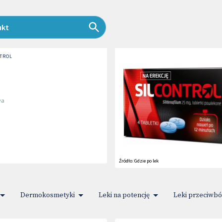
ukt
TROL
va
Źródło:
Gdzie po lek
Dermokosmetyki
Leki na potencję
Leki przeciwb