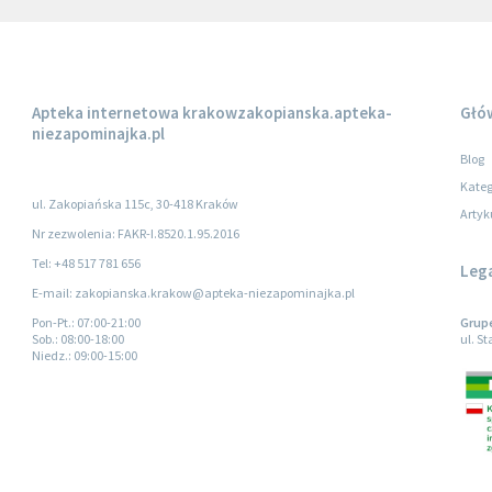
Apteka internetowa
krakowzakopianska.apteka-
Głó
niezapominajka.pl
Blog
Kateg
ul. Zakopiańska 115c, 30-418 Kraków
Artyk
Nr zezwolenia: FAKR-I.8520.1.95.2016
Tel: +48 517 781 656
Leg
E-mail: zakopianska.krakow@apteka-niezapominajka.pl
Pon-Pt.
: 07:00-21:00
Gruper
Sob.
: 08:00-18:00
ul. S
Niedz.
: 09:00-15:00