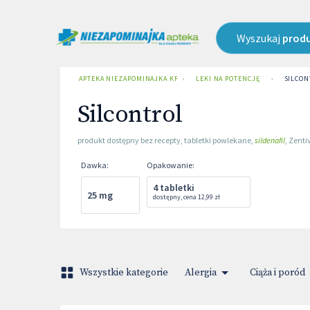
Wyszukaj
prod
APTEKA NIEZAPOMINAJKA KRAKÓW UL. ZAKOPIAŃSKA
›
LEKI NA POTENCJĘ
›
SILCON
Silcontrol
produkt dostępny bez recepty
,
tabletki powlekane
,
sildenafil
,
Zenti
Dawka
:
Opakowanie
:
4 tabletki
25 mg
dostępny
,
cena
12,99 zł
Wszystkie kategorie
Alergia
Ciąża i poród