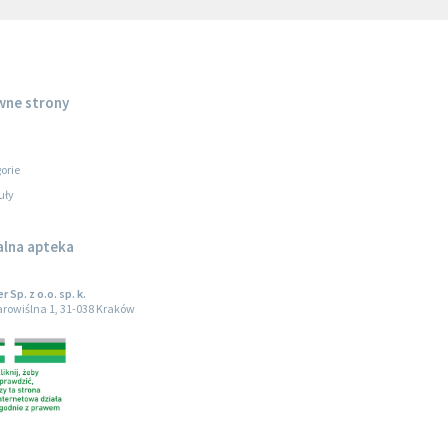
wne strony
orie
uły
alna apteka
 Sp. z o.o. sp. k.
tarowiślna 1, 31-038 Kraków