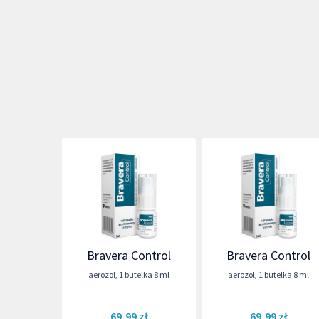
Bravera Control
Bravera Control
aerozol
,
1 butelka 8 ml
aerozol
,
1 butelka 8 ml
69,99 zł
69,99 zł