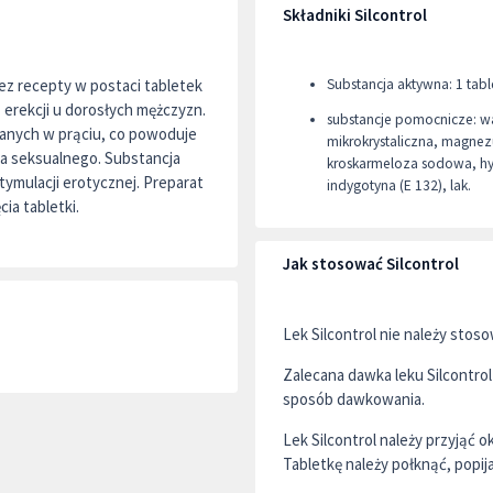
Składniki Silcontrol
bez recepty w postaci tabletek
Substancja aktywna: 1 tabl
erekcji u dorosłych mężczyzn.
substancje pomocnicze: 
wanych w prąciu, co powoduje
mikrokrystaliczna, magnez
a seksualnego. Substancja
kroskarmeloza sodowa, hyp
ymulacji erotycznej. Preparat
indygotyna (E 132), lak.
ia tabletki.
Jak stosować Silcontrol
Lek Silcontrol nie należy stoso
Zalecana dawka leku Silcontrol
sposób dawkowania.
Lek Silcontrol należy przyjąć
Tabletkę należy połknąć, popij